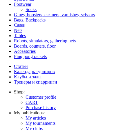
Footwear
Socks
Glues, boosters, cleaners, varnishes, scissors
Bags, Backpacks
Cases
Nets
Tables
Robots, simulators, gathering nets
Boards, counters, floor
Accessories
Ping pong rackets
Статьи
Календарь турниров
Клубы и залы
Тренеры и спарринги
Shop:
Customer profile
CART
Purchase history
My publications:
My articles
My tournaments
My clubs