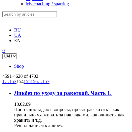
My coaching / sparring
RU
UA
EN
0
Shop
4591-4620 of 4702
1
…
153
154
155
156
…
157
Ликбез по уходу за ракеткой. Часть 1.
18.02.09
Постоянно задают вопросы, просят рассказать – как
правильно ухаживать за накладками, как очищать, как
хранить и т.д.
Решил написать ликбез.