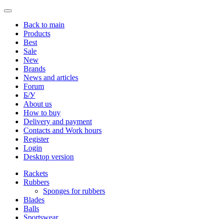
Back to main
Products
Best
Sale
New
Brands
News and articles
Forum
Б/У
About us
How to buy
Delivery and payment
Contacts and Work hours
Register
Login
Desktop version
Rackets
Rubbers
Sponges for rubbers
Blades
Balls
Sportswear