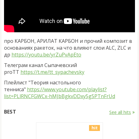
про КАРБОН, АРИЛАТ КАРБОН и прочий композит в
основаниях ракеток, на что влияют слои ALC, ZLC и
др
https://youtu.be/yrZuPvApEto
Телеграм канал Сыпачевский
proTT
https://t.me/tt_sypachevsky
Плейлист "Теория настольного
тенниса"
https://www.youtube.com/playlist?
list=PLlRNCFGWCx-hMJbBgkvDDxy5g5PTnFrUd
BEST
See all hits
hit