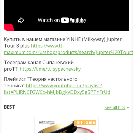
Купить в нашем магазине YINHE (Milkyway) Jupiter
Tour 8 plus
https://www.tt-
maximum.com/ru/shop/products/search/Jupiter%20To
Телеграм канал Сыпачевский
proTT
https://t.me/tt_sypachevsky
Плейлист "Теория настольного
тенниса"
https://www.youtube.com/playlist?
list=PLlRNCFGWCx-hMJbBgkvDDxy5g5PTnFrUd
BEST
See all hits
hit
Sale