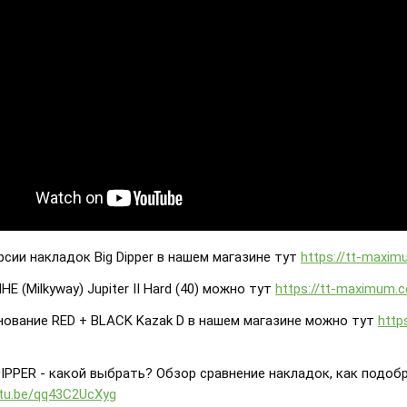
рсии накладок Big Dipper в нашем магазине тут
https://tt-maxi
HE (Milkyway) Jupiter II Hard (40) можно тут
https://tt-maximum.c
нование RED + BLACK Kazak D в нашем магазине можно тут
http
 DIPPER - какой выбрать? Обзор сравнение накладок, как подоб
utu.be/qq43C2UcXyg