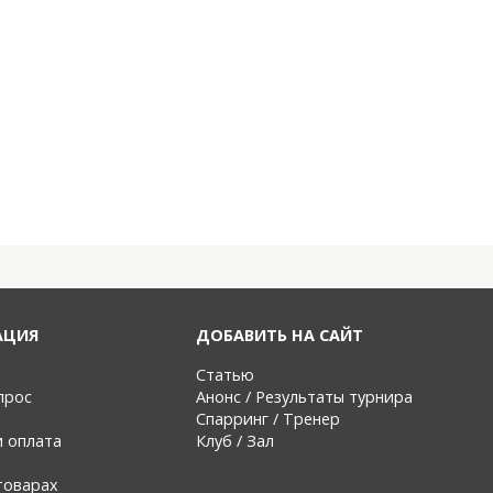
АЦИЯ
ДОБАВИТЬ НА САЙТ
Статью
прос
Анонс / Результаты турнира
Спарринг / Тренер
и оплата
Клуб / Зал
товарах