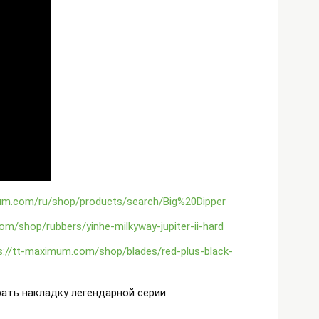
mum.com/ru/shop/products/search/Big%20Dipper
om/shop/rubbers/yinhe-milkyway-jupiter-ii-hard
s://tt-maximum.com/shop/blades/red-plus-black-
рать накладку легендарной серии