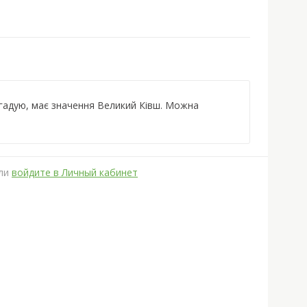
ригадую, має значення Великий Ківш. Можна
ли
войдите в Личный кабинет