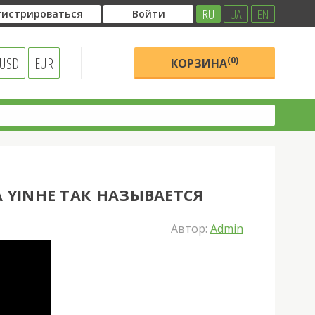
RU
UA
EN
гистрироваться
Войти
USD
EUR
(0)
КОРЗИНА
А YINHE ТАК НАЗЫВАЕТСЯ
Автор:
Admin