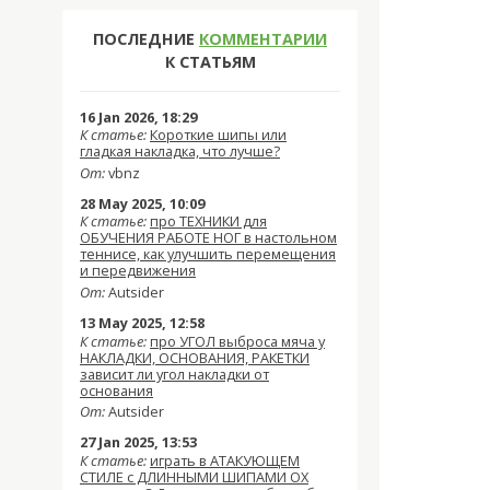
ПОСЛЕДНИЕ
КОММЕНТАРИИ
К СТАТЬЯМ
16 Jan 2026, 18:29
К статье:
Короткие шипы или
гладкая накладка, что лучше?
От:
vbnz
28 May 2025, 10:09
К статье:
про ТЕХНИКИ для
ОБУЧЕНИЯ РАБОТЕ НОГ в настольном
теннисе, как улучшить перемещения
и передвижения
От:
Autsider
13 May 2025, 12:58
К статье:
про УГОЛ выброса мяча у
НАКЛАДКИ, ОСНОВАНИЯ, РАКЕТКИ
зависит ли угол накладки от
основания
От:
Autsider
27 Jan 2025, 13:53
К статье:
играть в АТАКУЮЩЕМ
СТИЛЕ с ДЛИННЫМИ ШИПАМИ OX