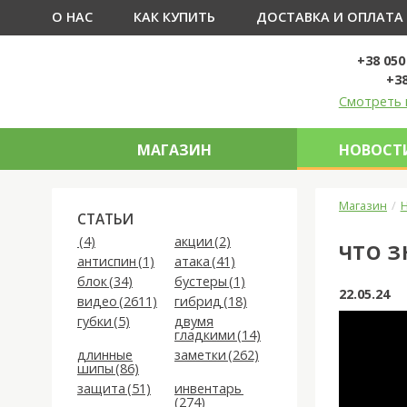
О НАС
КАК КУПИТЬ
ДОСТАВКА И ОПЛАТА
+38 050
+38
Смотреть 
МАГАЗИН
НОВОСТИ
Магазин
Н
СТАТЬИ
(4)
акции (2)
ЧТО З
антиспин (1)
атака (41)
блок (34)
бустеры (1)
22.05.24
видео (2611)
гибрид (18)
губки (5)
двумя
гладкими (14)
длинные
заметки (262)
шипы (86)
защита (51)
инвентарь
(274)