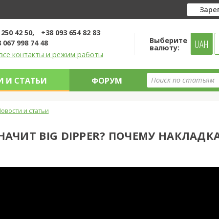
Заре
 250 42 50
+38 093 654 82 83
Выберите
UAH
 067 998 74 48
валюту:
все контакты и режим работы
 И СТАТЬИ
ФОРУМ
овости и статьи
НАЧИТ BIG DIPPER? ПОЧЕМУ НАКЛАДК