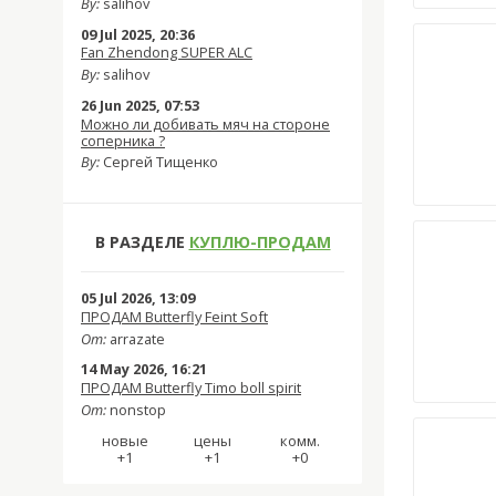
By:
salihov
09 Jul 2025, 20:36
Fan Zhendong SUPER ALC
By:
salihov
26 Jun 2025, 07:53
Можно ли добивать мяч на стороне
соперника ?
By:
Сергей Тищенко
В РАЗДЕЛЕ
КУПЛЮ-ПРОДАМ
05 Jul 2026, 13:09
ПРОДАМ Butterfly Feint Soft
От:
arrazate
14 May 2026, 16:21
ПРОДАМ Butterfly Timo boll spirit
От:
nonstop
новые
цены
комм.
+1
+1
+0