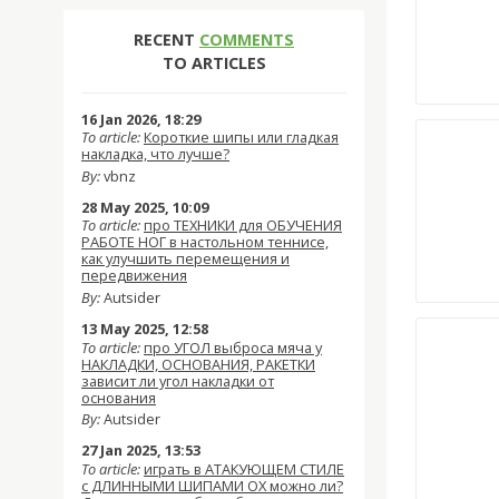
RECENT
COMMENTS
TO ARTICLES
16 Jan 2026, 18:29
To article:
Короткие шипы или гладкая
накладка, что лучше?
By:
vbnz
28 May 2025, 10:09
To article:
про ТЕХНИКИ для ОБУЧЕНИЯ
РАБОТЕ НОГ в настольном теннисе,
как улучшить перемещения и
передвижения
By:
Autsider
13 May 2025, 12:58
To article:
про УГОЛ выброса мяча у
НАКЛАДКИ, ОСНОВАНИЯ, РАКЕТКИ
зависит ли угол накладки от
основания
By:
Autsider
27 Jan 2025, 13:53
To article:
играть в АТАКУЮЩЕМ СТИЛЕ
с ДЛИННЫМИ ШИПАМИ OX можно ли?