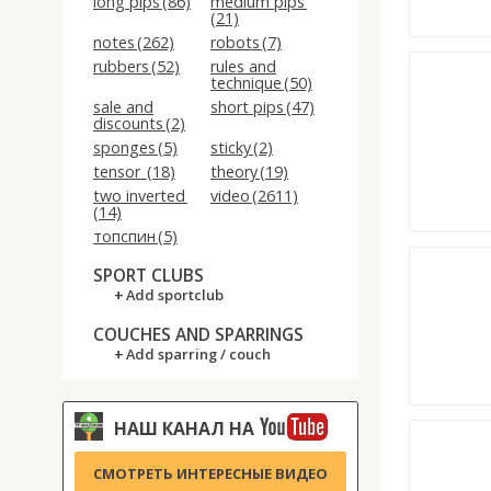
long pips (86)
medium pips
(21)
notes (262)
robots (7)
rubbers (52)
rules and
technique (50)
sale and
short pips (47)
discounts (2)
sponges (5)
sticky (2)
tensor (18)
theory (19)
two inverted
video (2611)
(14)
топспин (5)
SPORT CLUBS
Add sportclub
COUCHES AND SPARRINGS
Add sparring / couch
НАШ КАНАЛ НА
СМОТРЕТЬ ИНТЕРЕСНЫЕ ВИДЕО