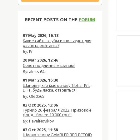
RECENT POSTS ON THE
FORUM
07 May 2026, 16:18
Какие сайты клубы используют для
расчета рейтинга?
By:
IV
20 Mar 2026, 12:46
Совет по длинным шипам!
By:
aleks 64a
01 Mar 2026, 16:30
Шановні, хто має основу Tibhar IV L
DHT, будь ласка, отзовіться !
By:
Ole0565
03 Oct 2025, 13:06
Турнир 26 февраля 2022. Призовой
фонд - более 10 000 грн!!!
By:
PavelNovikov
03 Oct 2025, 11:58
Шукаю заміну GAMBLER REFLECTOID