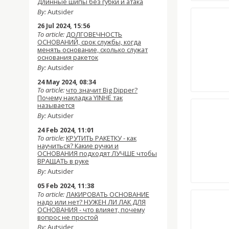
Длинные шипы без губки и атака
By:
Autsider
26 Jul 2024, 15:56
To article:
ДОЛГОВЕЧНОСТЬ
ОСНОВАНИЙ, срок службы, когда
менять основание, сколько служат
основания ракеток
By:
Autsider
24 May 2024, 08:34
To article:
что значит Big Dipper?
Почему накладка YINHE так
называется
By:
Autsider
24 Feb 2024, 11:01
To article:
КРУТИТЬ РАКЕТКУ - как
научиться? Какие ручки и
ОСНОВАНИЯ подходят ЛУЧШЕ чтобы
ВРАЩАТЬ в руке
By:
Autsider
05 Feb 2024, 11:38
To article:
ЛАКИРОВАТЬ ОСНОВАНИЕ
надо или нет? НУЖЕН ЛИ ЛАК ДЛЯ
ОСНОВАНИЯ - что влияет, почему
вопрос не простой
By:
Autsider