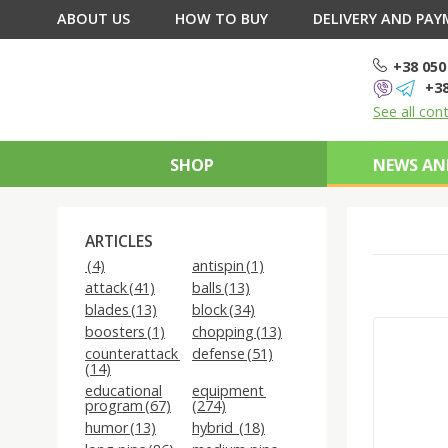
ABOUT US
HOW TO BUY
DELIVERY AND PA
+38 050
+38
See all con
SHOP
NEWS AN
ARTICLES
(4)
antispin (1)
attack (41)
balls (13)
blades (13)
block (34)
boosters (1)
chopping (13)
counterattack
defense (51)
(14)
educational
equipment
program (67)
(274)
humor (13)
hybrid (18)