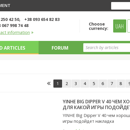
YMENT
 250 42 50
+38 093 654 82 83
Choose
UAH
 067 998 74 48
currency:
tact information
D ARTICLES
FORUM
1
2
3
4
5
6
7
8
YINHE BIG DIPPER V 40 ЧЕМ
ДЛЯ КАКОЙ ИГРЫ ПОДОЙДЕ
YINHE Big Dipper V 40 чем хоро
игры подойдет накладка