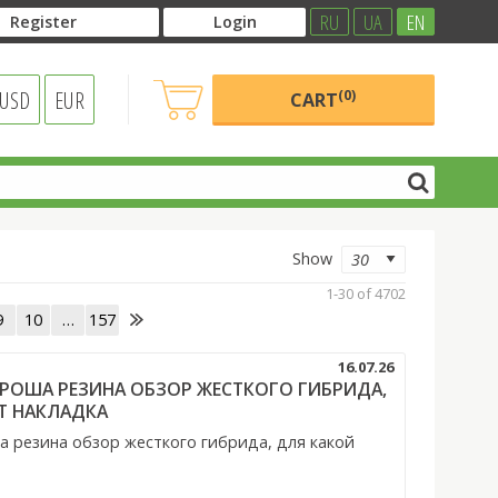
RU
UA
EN
Register
Login
USD
EUR
(0)
CART
Show
1-30 of 4702
9
10
…
157
16.07.26
 ХОРОША РЕЗИНА ОБЗОР ЖЕСТКОГО ГИБРИДА,
Т НАКЛАДКА
ша резина обзор жесткого гибрида, для какой