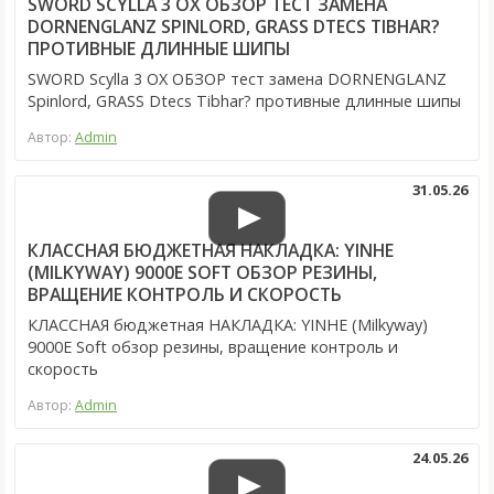
SWORD SCYLLA 3 OX ОБЗОР ТЕСТ ЗАМЕНА
DORNENGLANZ SPINLORD, GRASS DTECS TIBHAR?
ПРОТИВНЫЕ ДЛИННЫЕ ШИПЫ
SWORD Scylla 3 OX ОБЗОР тест замена DORNENGLANZ
Spinlord, GRASS Dtecs Tibhar? противные длинные шипы
Автор:
Admin
31.05.26
КЛАССНАЯ БЮДЖЕТНАЯ НАКЛАДКА: YINHE
(MILKYWAY) 9000E SOFT ОБЗОР РЕЗИНЫ,
ВРАЩЕНИЕ КОНТРОЛЬ И СКОРОСТЬ
КЛАССНАЯ бюджетная НАКЛАДКА: YINHE (Milkyway)
9000E Soft обзор резины, вращение контроль и
скорость
Автор:
Admin
24.05.26