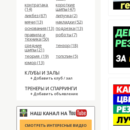
контратака
короткие
(14)
шипы (47)
ликбез (67)
липучка (2)
мячи (13)
накладки (52)
основания (13)
подрезка (13)
правила и
роботы (7)
техника (50)
средние
тензор (18)
шипы (21)
теория (19)
топспин (5)
юмор (13)
КЛУБЫ И ЗАЛЫ
Добавить клуб / зал
ТРЕНЕРЫ И СПАРРИНГИ
Добавить объявление
НАШ КАНАЛ НА
СМОТРЕТЬ ИНТЕРЕСНЫЕ ВИДЕО