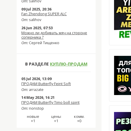
От:
salihov
09 Jul 2025, 20:36
Fan Zhendong SUPER ALC
От:
salihov
26 Jun 2025, 07:53
Можно ли добивать мяч на стороне
соперника ?
От:
Сергей Тищенко
В РАЗДЕЛЕ
КУПЛЮ-ПРОДАМ
05 Jul 2026, 13:09
ПРОДАМ Butterfly Feint Soft
От:
arrazate
14 May 2026, 16:21
ПРОДАМ Butterfly Timo boll spirit
От:
nonstop
новые
цены
комм.
+1
+1
+0