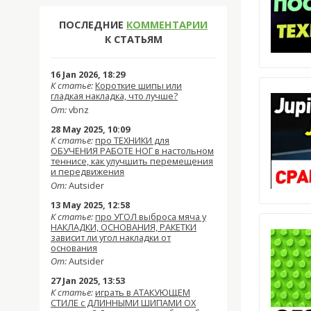
ПОСЛЕДНИЕ
КОММЕНТАРИИ
К СТАТЬЯМ
16 Jan 2026, 18:29
К статье:
Короткие шипы или
гладкая накладка, что лучше?
От:
vbnz
28 May 2025, 10:09
К статье:
про ТЕХНИКИ для
ОБУЧЕНИЯ РАБОТЕ НОГ в настольном
теннисе, как улучшить перемещения
и передвижения
От:
Autsider
13 May 2025, 12:58
К статье:
про УГОЛ выброса мяча у
НАКЛАДКИ, ОСНОВАНИЯ, РАКЕТКИ
зависит ли угол накладки от
основания
От:
Autsider
27 Jan 2025, 13:53
К статье:
играть в АТАКУЮЩЕМ
СТИЛЕ с ДЛИННЫМИ ШИПАМИ OX