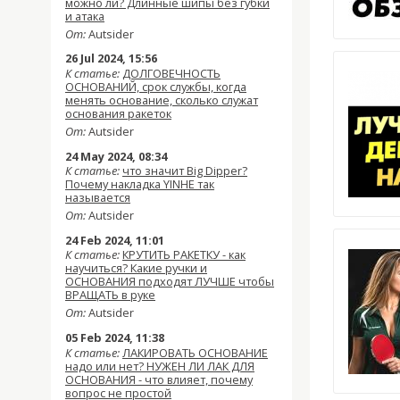
можно ли? Длинные шипы без губки
и атака
От:
Autsider
26 Jul 2024, 15:56
К статье:
ДОЛГОВЕЧНОСТЬ
ОСНОВАНИЙ, срок службы, когда
менять основание, сколько служат
основания ракеток
От:
Autsider
24 May 2024, 08:34
К статье:
что значит Big Dipper?
Почему накладка YINHE так
называется
От:
Autsider
24 Feb 2024, 11:01
К статье:
КРУТИТЬ РАКЕТКУ - как
научиться? Какие ручки и
ОСНОВАНИЯ подходят ЛУЧШЕ чтобы
ВРАЩАТЬ в руке
От:
Autsider
05 Feb 2024, 11:38
К статье:
ЛАКИРОВАТЬ ОСНОВАНИЕ
надо или нет? НУЖЕН ЛИ ЛАК ДЛЯ
ОСНОВАНИЯ - что влияет, почему
вопрос не простой