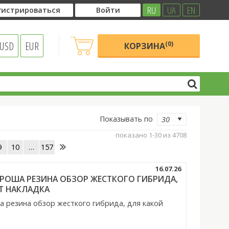
RU
UA
EN
гистрироваться
Войти
USD
EUR
(0)
КОРЗИНА
Показывать по
показано 1-30 из 4708
9
10
…
157
16.07.26
 ХОРОША РЕЗИНА ОБЗОР ЖЕСТКОГО ГИБРИДА,
Т НАКЛАДКА
ша резина обзор жесткого гибрида, для какой