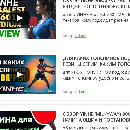
ОБЗОР YINHE ARBALEST Z60
БЮДЖЕТНОГО ТЕНЗОРА, КО
обзор YINHE Arbalest Z601 M+ 
тензора, кому подойдет резина
Автор:
Admin
ДЛЯ КАКИХ ТОПСПИНОВ ПОДХ
РЕЗИНЫ СЕРИИ, КАКИМ ТОП
для каких ТОПСПИНОВ подходит 
каким топспином удобно играть
Автор:
Admin
ОБЗОР YINHE (MILKYWAY) 90
НАЧИНАЮЩИХ И ПОСТАНОВК
обзор YINHE (Milkyway) 9000 E S