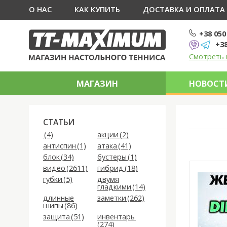
О НАС
КАК КУПИТЬ
ДОСТАВКА И ОПЛАТА
+38 050
+38
Смотреть 
МАГАЗИН
НОВОСТИ
СТАТЬИ
(4)
акции (2)
антиспин (1)
атака (41)
блок (34)
бустеры (1)
видео (2611)
гибрид (18)
губки (5)
двумя
гладкими (14)
длинные
заметки (262)
шипы (86)
защита (51)
инвентарь
(274)