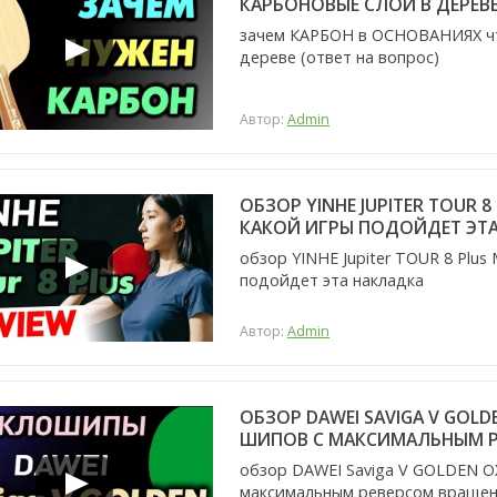
КАРБОНОВЫЕ СЛОИ В ДЕРЕВЕ
зачем КАРБОН в ОСНОВАНИЯХ что
дереве (ответ на вопрос)
Автор:
Admin
ОБЗОР YINHE JUPITER TOUR 
КАКОЙ ИГРЫ ПОДОЙДЕТ ЭТ
обзор YINHE Jupiter TOUR 8 Plus
подойдет эта накладка
Автор:
Admin
ОБЗОР DAWEI SAVIGA V GOL
ШИПОВ С МАКСИМАЛЬНЫМ Р
обзор DAWEI Saviga V GOLDEN O
максимальным реверсом враще