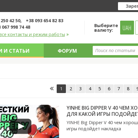
Заре
 250 42 50
+38 093 654 82 83
Выберите
UAH
 067 998 74 48
валюту:
все контакты и режим работы
 И СТАТЬИ
ФОРУМ
1
2
3
4
5
6
7
8
YINHE BIG DIPPER V 40 ЧЕМ
ДЛЯ КАКОЙ ИГРЫ ПОДОЙДЕ
YINHE Big Dipper V 40 чем хоро
игры подойдет накладка