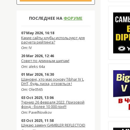
ПОСЛЕДНЕЕ НА
ФОРУМЕ
07 May 2026, 16:18
Какие сайты клубы используют для
расчета рейтинга?
От:
IV
20 Mar 2026, 12:46
Совет по длинным шипам!
От:
aleks 64a
01 Mar 2026, 16:30
Шановні, хто має основу Tibhar IV L
DHT, будь ласка, отзовіться !
От:
Ole0565
03 Oct 2025, 13:06
Турнир 26 февраля 2022. Призовой
фонд - более 10 000 грн!!!
От:
PavelNovikov
03 Oct 2025, 11:58
Шукаю заміну GAMBLER REFLECTOID