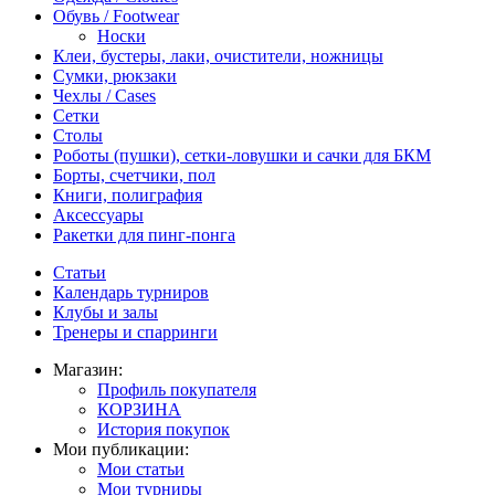
Обувь / Footwear
Носки
Клеи, бустеры, лаки, очистители, ножницы
Сумки, рюкзаки
Чехлы / Cases
Сетки
Столы
Роботы (пушки), сетки-ловушки и сачки для БКМ
Борты, счетчики, пол
Книги, полиграфия
Аксессуары
Ракетки для пинг-понга
Статьи
Календарь турниров
Клубы и залы
Тренеры и спарринги
Магазин:
Профиль покупателя
КОРЗИНА
История покупок
Мои публикации:
Мои статьи
Мои турниры