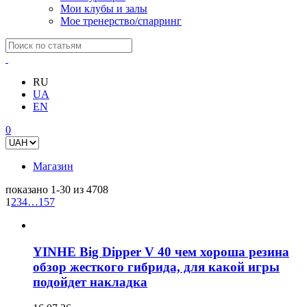
Мои клубы и залы
Мое тренерство/спарринг
RU
UA
EN
0
Магазин
показано 1-30 из 4708
1
2
3
4
…
157
YINHE Big Dipper V 40 чем хороша резина
обзор жесткого гибрида, для какой игры
подойдет накладка